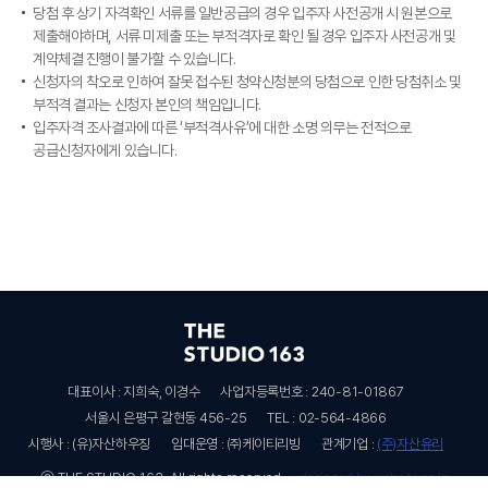
당첨 후 상기 자격확인 서류를 일반공급의 경우 입주자 사전공개 시 원본으로
제출해야하며, 서류 미제출 또는 부적격자로 확인 될 경우 입주자 사전공개 및
계약체결 진행이 불가할 수 있습니다.
신청자의 착오로 인하여 잘못 접수된 청약신청분의 당첨으로 인한 당첨취소 및
부적격 결과는 신청자 본인의 책임입니다.
입주자격 조사결과에 따른 ‘부적격사유’에 대한 소명 의무는 전적으로
공급신청자에게 있습니다.
대표이사 : 지희숙, 이경수
사업자등록번호 : 240-81-01867
서울시 은평구 갈현동 456-25
TEL : 02-564-4866
시행사 : (유)자산하우징
임대운영 : ㈜케이티리빙
관계기업 :
(주)자산유리
ⓒ THE STUDIO 163. All rights reserved.
designed by website.co.kr